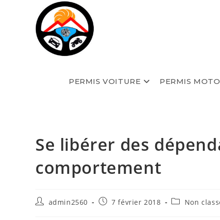
Skip
to
content
PERMIS VOITURE
PERMIS MOT
Se libérer des dépend
comportement
Auteur/autrice
Publication
Post
admin2560
7 février 2018
Non class
de
publiée :
category:
la