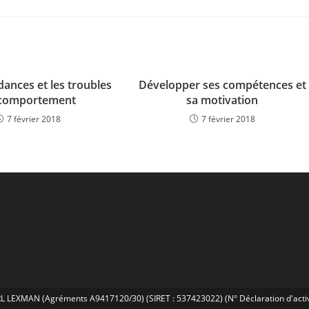
ances et les troubles
Développer ses compétences et
comportement
sa motivation
7 février 2018
7 février 2018
RL LEXMAN (Agréments A9417120/30) (SIRET : 537423022) (N° Déclaration d'act