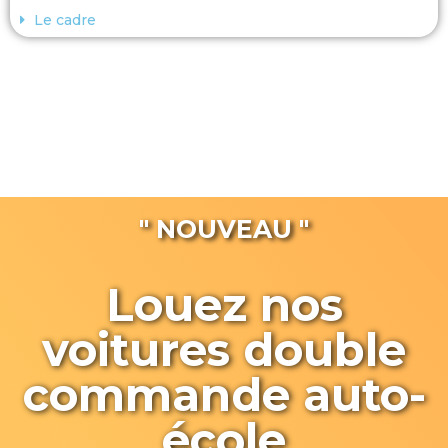
Le cadre
" NOUVEAU "
Louez nos
voitures double
commande auto-
école