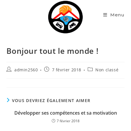
Skip
to
Menu
content
Bonjour tout le monde !
Auteur/autrice
Publication
Post
admin2560
7 février 2018
Non classé
de
publiée :
category:
la
publication :
VOUS DEVRIEZ ÉGALEMENT AIMER
Développer ses compétences et sa motivation
7 février 2018